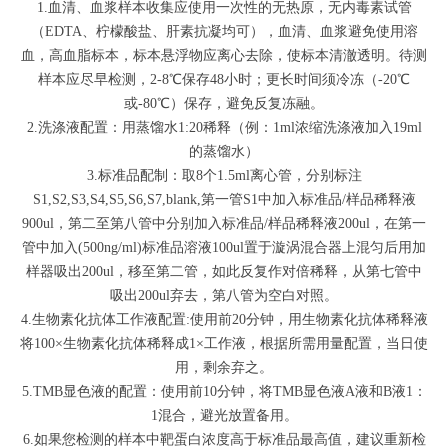
1.血清、血浆样本收集应使用一次性的无热原，无内毒素试管
（EDTA、柠檬酸盐、肝素抗凝均可），血清、血浆避免使用溶
血，高血脂标本，标本悬浮物应离心去除，使标本清澈透明。待测
样本应尽早检测，2-8℃保存48小时；更长时间须冷冻（-20℃
或-80℃）保存，避免反复冻融。
2.洗涤液配置：用蒸馏水1:20稀释（例：1ml浓缩洗涤液加入19ml
的蒸馏水）
3.标准品配制：取8个1.5ml离心管，分别标注
S1,S2,S3,S4,S5,S6,S7,blank,第一管S1中加入标准品/样品稀释液
900ul，第二至第八管中分别加入标准品/样品稀释液200ul，在第一
管中加入(500ng/ml)标准品溶液100ul置于漩涡混合器上混匀后用加
样器吸出200ul，移至第二管，如此反复作对倍稀释，从第七管中
吸出200ul弃去，第八管为空白对照。
4.生物素化抗体工作液配置:使用前20分钟，用生物素化抗体稀释液
将100×生物素化抗体稀释成1×工作液，根据所需用量配置，当日使
用，剩余弃之。
5.TMB显色液的配置：使用前10分钟，将TMB显色液A液和B液1：
1混合，避光放置备用。
6.如果您检测的样本中靶蛋白浓度高于标准品最高值，建议重新检