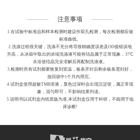
注意事项
1.在试验中标准品和样本检测时建议作双孔检测，每次检测都应做
标准曲线。
2.洗涤过程很关键，洗涤不充分将导致精确度误差及OD值错误地
升高，从冰箱中取出的浓缩洗涤液可能有结晶属于正常现象，37℃
水浴使结晶完全溶解后再配制洗涤液。
3.检测时所有试剂都要恢复到室温，板条开封后剩余板条需封好，
放回袋中1个月内用完。
4.试剂盒使用超敏TMB溶液，显色过深时会出现沉淀状，属正常现
象，混匀即可，不影响结果判读。
5.说明书以试剂盒内纸质版为准,本试剂盒仅用于科研，不能用于临
床诊断!