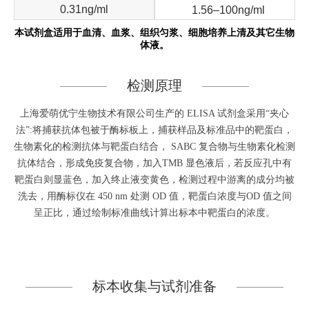
0.31ng/ml
1.56–100ng/ml
本试剂盒适用于血清、血浆、组织匀浆、细胞培养上清及其它生物
体液。
检测原理
上海爱萌优宁生物技术有限公司生产的 ELISA 试剂盒采用“夹心
法”:将捕获抗体包被于酶标板上，捕获样品及标准品中的靶蛋白，
生物素化的检测抗体与靶蛋白结合， SABC 复合物与生物素化检测
抗体结合，形成免疫复合物，加入TMB 显色液后，若反应孔中有
靶蛋白则显蓝色，加入终止液变黄色，检测过程中游离的成分均被
洗去，用酶标仪在 450 nm 处测 OD 值，靶蛋白浓度与OD 值之间
呈正比，通过绘制标准曲线计算出标本中靶蛋白的浓度。
标本收集与试剂准备