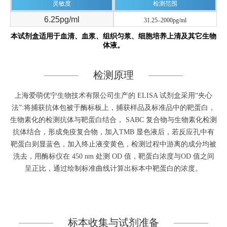
灵敏度
检测范围
6.25pg/ml
31.25–2000pg/ml
本试剂盒适用于血清、血浆、组织匀浆、细胞培养上清及其它生物
体液。
检测原理
上海爱萌优宁生物技术有限公司生产的 ELISA 试剂盒采用“夹心
法”:将捕获抗体包被于酶标板上，捕获样品及标准品中的靶蛋白，
生物素化的检测抗体与靶蛋白结合， SABC 复合物与生物素化检测
抗体结合，形成免疫复合物，加入TMB 显色液后，若反应孔中有
靶蛋白则显蓝色，加入终止液变黄色，检测过程中游离的成分均被
洗去，用酶标仪在 450 nm 处测 OD 值，靶蛋白浓度与OD 值之间
呈正比，通过绘制标准曲线计算出标本中靶蛋白的浓度。
标本收集与试剂准备