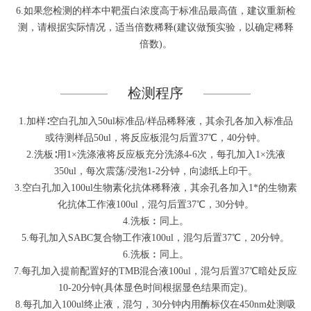
6.如果您检测的样本中靶蛋白浓度高于标准品最高值，建议重新检
测，请根据实际情况，适当倍数稀释(建议做预实验，以确定稀释
倍数)。
检测程序
1.加样∶空白孔加入50ul标准品/样品稀释液，其余孔各加入标准品
或待测样品50ul，将反应板混匀后置37℃，40分钟。
2.洗板∶用1×洗涤液将反应板充分洗涤4-6次，每孔加入1×洗液
350ul，每次震荡/浸泡1-2分钟，向滤纸上印干。
3.空白孔加入100ul生物素化抗体稀释液，其余孔各加入1*的生物素
化抗体工作液100ul，混匀后置37℃，30分钟。
4.洗板︰同上。
5.每孔加入SABC复合物工作液100ul，混匀后置37℃，20分钟。
6.洗板︰同上。
7.每孔加入提前配置好的TMB混合液100ul，混匀后置37℃暗处反应
10-20分钟(具体显色时间根据显色结果而定)。
8.每孔加入100ul终止液，混匀，30分钟内用酶标仪在450nm处测吸