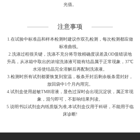
光值。
注意事项
1.在试验中标准品和样本检测时建议作双孔检测，每次检测都应做
标准曲线。
2.洗涤过程很关键，洗涤不充分将导致精确度误差及OD值错误地
升高，从冰箱中取出的浓缩洗涤液可能有结晶属于正常现象，37℃
水浴使结晶完全溶解后再配制洗涤液。
3.检测时所有试剂都要恢复到室温，板条开封后剩余板条需封好，
放回袋中1个月内用完。
4.试剂盒使用超敏TMB溶液，显色过深时会出现沉淀状，属正常现
象，混匀即可，不影响结果判读。
5.说明书以试剂盒内纸质版为准,本试剂盒仅用于科研，不能用于临
床诊断!