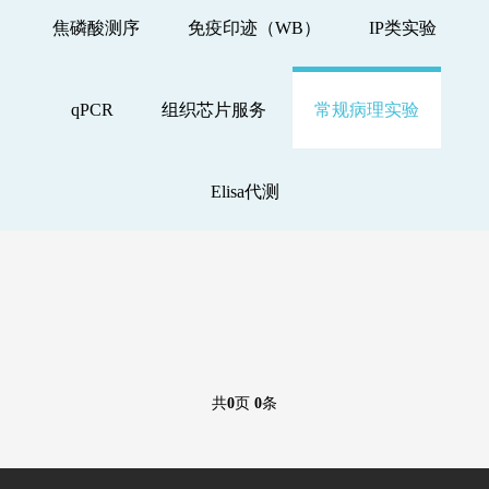
焦磷酸测序
免疫印迹（WB）
IP类实验
qPCR
组织芯片服务
常规病理实验
Elisa代测
共
0
页
0
条