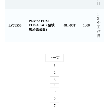
日
1-
3
Porcine FDX1
个
ELISA Kit（猪铁
LV70556
48T/96T
1800
工
氧还原蛋白)
作
日
上一页
1
2
3
4
5
6
7