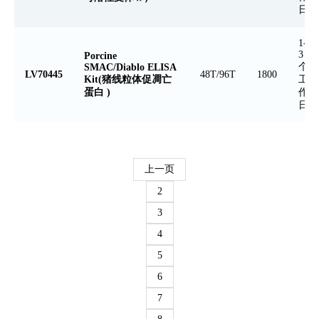
日
1-
3
Porcine
个
SMAC/Diablo ELISA
LV70445
48T/96T
1800
Kit(猪线粒体促凋亡
工
蛋白 )
作
日
上一页
2
3
4
5
6
7