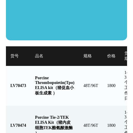
货
货号
品名
规格
价格
期
1-
3
Porcine
个
Thrombopoietin(Tpo)
LV70473
48T/96T
1800
ELISA kit（猪促血小
工
板生成素 ）
作
日
1-
3
Porcine Tie-2/TEK
个
ELISA Kit（猪内皮
LV70474
48T/96T
1800
工
细胞TEK酪氨酸激酶
作